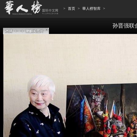
>
首页
>
華人榜智库
>
孙晋强联