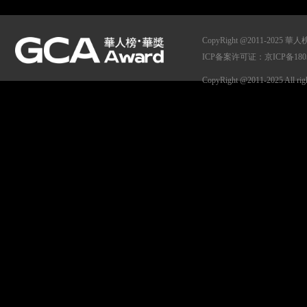
CopyRight @2011-
ICP备案许可证：京ICP备1805
CopyRight @2011-2025 All ri