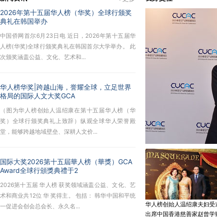
2026年第十五届华人榜（华奖）全球行颁奖
典礼在韩国举办
中国侨网首尔6月23日电 近日，2026年第十五届华
人榜(华奖)全球行颁奖典礼在韩国首尔大学举办。 此
次颁奖涵盖公益、文化、艺术和...
华人榜华奖|跨越山海，誉耀全球，立足世界
格局的国际人文大奖GCA
（图为华人榜创始人温绍康在第十五届华人榜（华
奖）全球行颁奖典礼上致辞）纵观全球华人荣誉殿
堂，能够跨越地域壁垒、深耕人文价...
国际大奖2026第十五屆華人榜（華獎）GCA
Award全球行頒獎典禮于2
2026第十五届 华人榜 获奖领域涵盖公益、文化、艺
术和商业共12位 华 奖得主。 包括： 韩华中国和平统
华人榜创始人温绍康夫妇受
一促进会创会总会长、永久名...
出席中国香港慈善家赵曾学