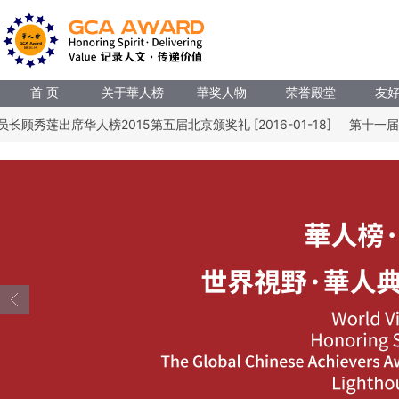
首 页
关于華人榜
華奖人物
荣誉殿堂
友
秀莲出席华人榜2015第五届北京颁奖礼 [2016-01-18]
第十一届全