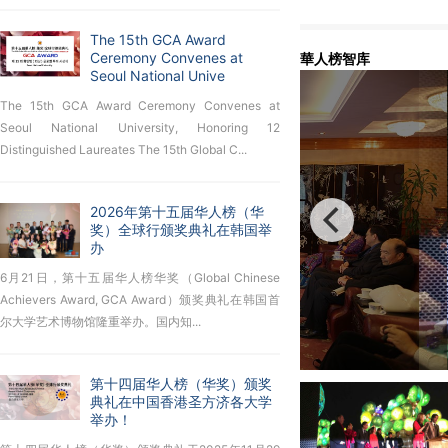
太平绅士
The 15th GCA Award
Ceremony Convenes at
華人榜智库
Seoul National Unive
The 15th GCA Award Ceremony Convenes at
Seoul National University, Honoring 12
Distinguished Laureates The 15th Global C...
2026年第十五届华人榜（华
奖）全球行颁奖典礼在韩国举
办
6月21日，第十五届华人榜华奖（Global Chinese
Achievers Award, GCA Award）颁奖典礼在韩国首
尔大学艺术博物馆隆重举办。国内知...
第十四届华人榜（华奖）颁奖
典礼在中国香港圣方济各大学
举办！