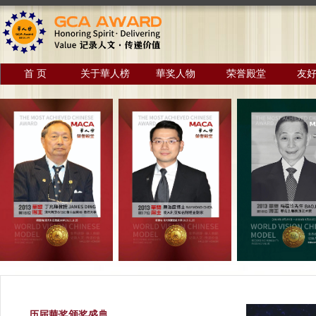
首 页
关于華人榜
華奖人物
荣誉殿堂
友
历届華奖颁奖盛典