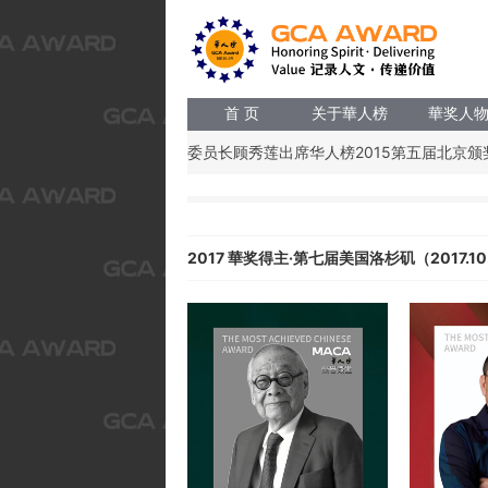
首 页
关于華人榜
華奖人
第十届全国人大副委员长顾秀莲出席华人榜2015第五届北京颁奖礼 [2
2017 華奖得主·第七届美国洛杉矶（2017.10