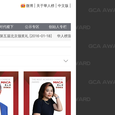
微博
|
关于華人榜
|
中文版
|
时代稷下
公示专区
创始人专栏
北京颁奖礼 [2016-01-18]
华人榜宣言 [2013-08-21]
第十届全